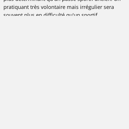
pratiquant très volontaire mais irrégulier sera
souvent plus en difficulté qu'un sportif
d'endurance constant.
Débutant motivé ou alpiniste déjà actif
Un débutant peut viser le Mont-Blanc, mais
rarement en prise directe sans étape
intermédiaire. Une course d'école sur glacier, une
ascension comme le
Grand Paradis
ou un
stage
d'initiation
donnent des repères très utiles. À
l'inverse, un montagnard déjà habitué à l'altitude
peut manquer d'acclimatation spécifique au
moment clé.
La voie normale du Goûter