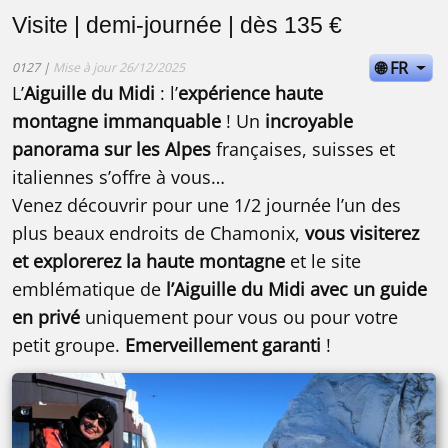
Visite | demi-journée | dès 135 €
🌐 FR
0127 |
Mise à jour 26/12/2025
L’
Aiguille du Midi
: l’
expérience haute
montagne immanquable
! Un
incroyable
panorama sur les Alpes
françaises, suisses et
italiennes s’offre à vous…
Venez découvrir pour une 1/2 journée l’un des
plus beaux endroits de Chamonix,
vous visiterez
et explorerez la haute montagne
et le site
emblématique de
l’Aiguille du Midi
avec un guide
en privé
uniquement pour vous ou pour votre
petit groupe.
Emerveillement garanti
!