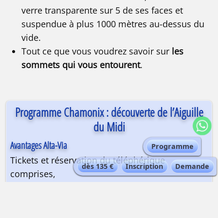
verre transparente sur 5 de ses faces et
suspendue à plus 1000 mètres au-dessus du
vide.
Tout ce que vous voudrez savoir sur
les
sommets qui vous entourent
.
Programme Chamonix : découverte de l’Aiguille
du Midi
Avantages Alta-Via
Programme
Tickets et réservation du téléphérique
dès 135 €
Inscription
Demande
comprises,
Accès permettant d’éviter la file/foule pour les
guichets.