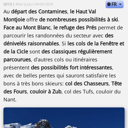
🌐 FR
0213 |
Mise à jour 04/05/2026
Au
départ des Contamines
,
le Haut Val
Montjoie
offre
de nombreuses possibilités à ski
.
Face au Mont Blanc
,
le refuge des Prés
permet de
parcourir les randonnées du secteur avec
des
dénivelés raisonnables
. Si
les cols de la Fenêtre et
de la Cicle
sont
des classiques régulièrement
parcourues
, d’autres cols ou itinéraires
présentent
des possibilités fort intéressantes
,
avec de belles pentes qui sauront satisfaire les
bons à très bons skieurs:
col des Chasseurs
,
Tête
des Fours
,
couloir à Zub
, col des Tufs, couloir du
Nant.