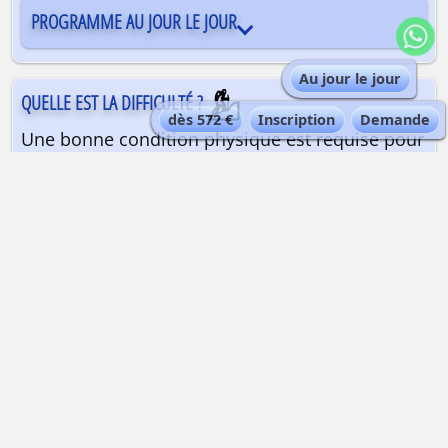
PROGRAMME AU JOUR LE JOUR
Au jour le jour
QUELLE EST LA DIFFICULTÉ ?
dès 572 €
Inscription
Demande
Une bonne condition physique est requise pour
pratiquer cette activité sportive. Il est
nécessaire de posséder un bon niveau de ski,
maîtrise et contrôle de sa vitesse et de sa
trajectoire, et Habitude d’évoluer dans des
neiges changeantes et parfois profondes.
QUELLE EST LA QUALIFICATION DU GUIDE ?
Guide de haute montagne ou un moniteur de
ski
| Maximum 6 personnes par guide.
Les guides de haute montagne Alta-Via sont