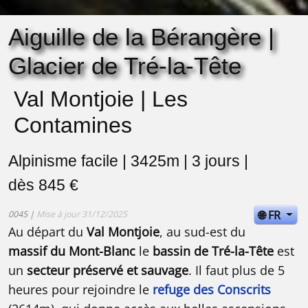
Aiguille de la Bérangère |
Glacier de Tré-la-Tête
Val Montjoie | Les
Contamines
Alpinisme facile | 3425m | 3 jours |
dès 845 €
🌐 FR
0045 |
Mise à jour 31/12/2025
Au départ du
Val Montjoie
, au sud-est du
massif du Mont-Blanc
le
bassin de Tré-la-Tête
est
un
secteur préservé et sauvage
. Il faut plus de 5
heures pour rejoindre le
refuge des Conscrits