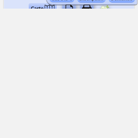
Carte
PROGRAMME AU JOUR LE JOUR
QUELLE EST LA DIFFICULTÉ ?
Une bonne santé et une excellente condition
physique sont requises. Une expérience de la
marche encordés et avec des crampons n’est
pas indispensable pour gravir l’aguille de la
Bérangère. Une habitude des longues
randonnées alpines est fortement
recommandée.
QUELLE EST LA QUALIFICATION DU GUIDE ?