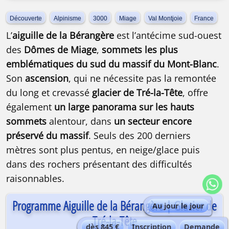
Découverte
Alpinisme
3000
Miage
Val Montjoie
France
L’
aiguille de la Bérangère
est l’antécime sud-ouest
des
Dômes de Miage
,
sommets les plus
emblématiques du sud du massif du Mont-Blanc
.
Son
ascension
, qui ne nécessite pas la remontée
du long et crevassé
glacier de Tré-la-Tête
, offre
également
un large panorama sur les hauts
sommets
alentour, dans
un secteur encore
préservé du massif
. Seuls des 200 derniers
mètres sont plus pentus, en neige/glace puis
dans des rochers présentant des difficultés
raisonnables.
Programme Aiguille de la Bérangère | Glacier de
Au jour le jour
Tré-la-Tête
dès 845 €
Inscription
Demande