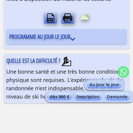
PROGRAMME AU JOUR LE JOUR
QUELLE EST LA DIFFICULTÉ ?
Une bonne santé et une très bonne condition
physique sont requises. L’expérience du ski de
Au jour le jour
randonnée n’est indispensable, mais un bon
niveau de ski hors-piste est requis.
dès 960 €
Inscription
Demande
QUELLE EST LA QUALIFICATION DU GUIDE ?
Guide de haute montagne
| Maximum 5
personnes par guide.