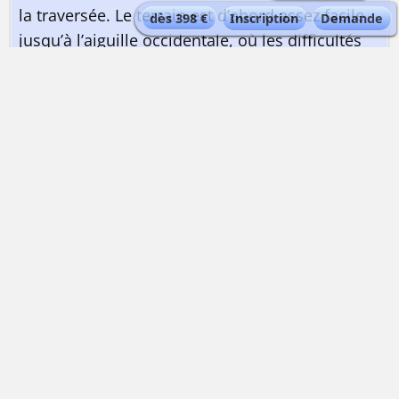
la traversée. Le terrain est d’abord assez facile
dès 398 €
Inscription
Demande
jusqu’à l’aiguille occidentale, où les difficultés
réelles commencent. Une arête très fine et un
ressaut difficile en IV+ conduisent au sommet
principal (3600m). Après encore quelques
mètres de traversée, c’est en désescalade ou en
rappel que l’on rejoint le pied de la zone
compacte. L’arête redevient facile jusqu’à
rejoindre un col neigeux puis le glacier. Retour
par le même itinéraire. Séparation vers 16
heures au parking du téléphérique du Skyway.
+/- 500m. 6 heures.
Alternative possible : Ascension ou traversée des Aiguilles Marbrées
(3535m)
Au pied de la Dent du Géant, une succession de