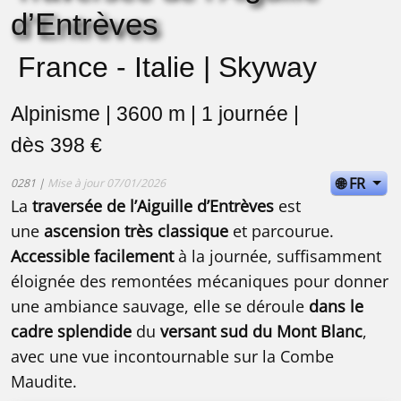
d’Entrèves
France - Italie | Skyway
Alpinisme | 3600 m | 1 journée |
dès 398 €
🌐 FR
0281 |
Mise à jour 07/01/2026
La
traversée de l’Aiguille d’Entrèves
est
une
ascension très classique
et parcourue.
Accessible facilement
à la journée, suffisamment
éloignée des remontées mécaniques pour donner
une ambiance sauvage, elle se déroule
dans le
cadre splendide
du
versant sud du Mont Blanc
,
avec une vue incontournable sur la Combe
Maudite.