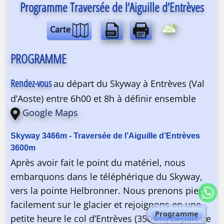
Programme Traversée de l’Aiguille d’Entrèves
Carte
PROGRAMME
Rendez-vous
au départ du Skyway à Entrèves (Val
d’Aoste) entre 6h00 et 8h à définir ensemble
Google Maps
Après avoir fait le point du matériel, nous
embarquons dans le téléphérique du Skyway,
vers la pointe Helbronner. Nous prenons pied
facilement sur le glacier et rejoignons en une
Programme
petite heure le col d’Entrèves (3504m) départ de