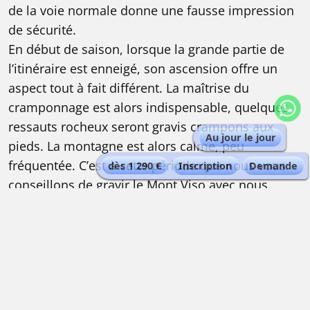
de la voie normale donne une fausse impression
de sécurité.
En début de saison, lorsque la grande partie de
l’itinéraire est enneigé, son ascension offre un
aspect tout à fait différent. La maîtrise du
cramponnage est alors indispensable, quelques
ressauts rocheux seront gravis crampons aux
Au jour le jour
pieds. La montagne est alors calme, peu
fréquentée. C’est à cette période que nous vous
dès 1 290 €
Inscription
Demande
conseillons de gravir le Mont Viso avec nous.
Programme Ascension du Monviso | voie
normale