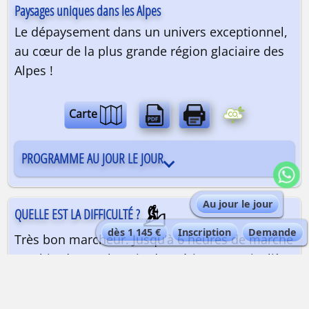
Paysages uniques dans les Alpes
Le dépaysement dans un univers exceptionnel,
au cœur de la plus grande région glaciaire des
Alpes !
Carte
PROGRAMME AU JOUR LE JOUR
Au jour le jour
QUELLE EST LA DIFFICULTÉ ?
dès 1 145 €
Inscription
Demande
Très bon marcheur. Jusqu’à 6 heures de marche
en altitude. Pas besoin d’expérience particulière
de l’alpinisme, les pentes sont dans l’ensemble
d’inclinaison modérée. Au printemps,