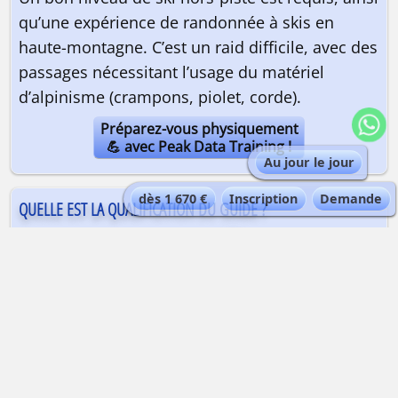
qu’une expérience de randonnée à skis en
haute-montagne. C’est un raid difficile, avec des
passages nécessitant l’usage du matériel
d’alpinisme (crampons, piolet, corde).
Préparez-vous physiquement
💪 avec Peak Data Training !
Au jour le jour
dès 1 670 €
Inscription
Demande
QUELLE EST LA QUALIFICATION DU GUIDE ?
Guide de haute montagne
| Maximum 4
personnes par guide.
Les guides de haute montagne Alta-Via sont
expérimentés et certifiés ENSA|UIAGM
QUEL EST LE TYPE D'HÉBERGEMENT ?
En refuges de haute montagne Installations