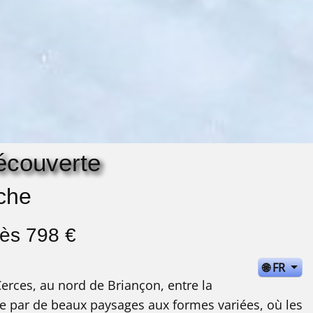
Découverte
che
dès 798 €
🌐 FR
Cerces, au nord de Briançon, entre la
ise par de beaux paysages aux formes variées, où les