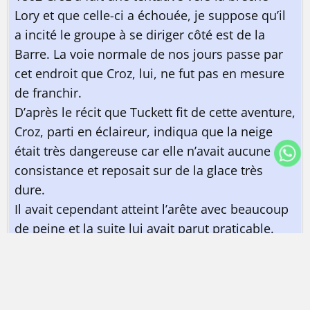
Lory et que celle-ci a échouée, je suppose qu’il
a incité le groupe à se diriger côté est de la
Barre. La voie normale de nos jours passe par
cet endroit que Croz, lui, ne fut pas en mesure
de franchir.
D’après le récit que Tuckett fit de cette aventure,
Croz, parti en éclaireur, indiqua que la neige
était très dangereuse car elle n’avait aucune
consistance et reposait sur de la glace très
dure.
Il avait cependant atteint l’arête avec beaucoup
de peine et la suite lui avait parut praticable.
Malgré cela, en redescendant pour rejoindre le
groupe dans lequel était aussi son frère, Croz
avait rencontré de grandes difficultés avec la
surface des rochers polie et glissante. Avec le