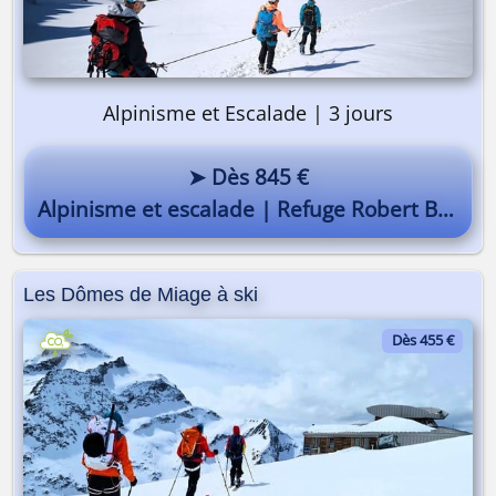
Alpinisme et Escalade | 3 jours
Pourquoi pas vous ? 😎
➤ Dès 845 €
Alpinisme et escalade | Refuge Robert Blanc
Guides Alta-Via 😎
Les Dômes de Miage à ski
Dès 455 €