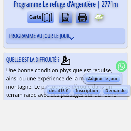
Programme Le refuge d’Argentière | 2771m
Carte
PROGRAMME AU JOUR LE JOUR
QUELLE EST LA DIFFICULTÉ ?
Une bonne condition physique est requise,
ainsi qu’une expérience de la marche en
Au jour le jour
montagne. Le parcours se déroule dans un
dès 415 €
Inscription
Demande
terrain raide avec des passages sur du rocher,
par endroits équipés de cordes fixes.
QUELLE EST LA QUALIFICATION DU GUIDE ?
Guide de haute montagne
| Maximum 5