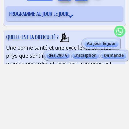
PROGRAMME AU JOUR LE JOUR
QUELLE EST LA DIFFICULTÉ ?
Au jour le jour
Une bonne santé et une excellente condition
physique sont requises. Une expérience de la
dès 780 €
Inscription
Demande
marche encordés et avec des crampons est
vivement conseillée, voire indispensable selon
les conditions de la montagne.
QUELLE EST LA QUALIFICATION DU GUIDE ?
Guide de haute montagne
| Maximum 2
personnes par guide.
Les guides de haute montagne Alta-Via sont