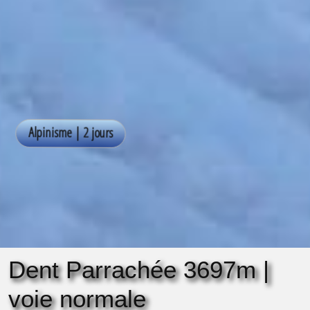
Dent Parrachée 3697m |
voie normale