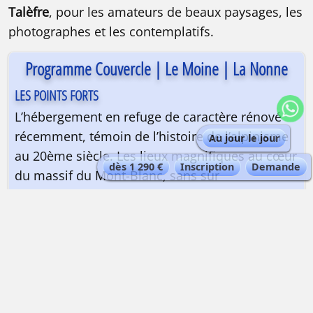
Talèfre
, pour les amateurs de beaux paysages, les
photographes et les contemplatifs.
Programme Couvercle | Le Moine | La Nonne
LES POINTS FORTS
L’hébergement en refuge de caractère rénové
récemment, témoin de l’histoire de l’alpinisme
Au jour le jour
au 20ème siècle. Les lieux magnifiques au cœur
dès 1 290 €
Inscription
Demande
du massif du Mont-Blanc, sans sur
fréquentation. Les ascensions propices à tous
les apprentissages.
Carte
PROGRAMME AU JOUR LE JOUR