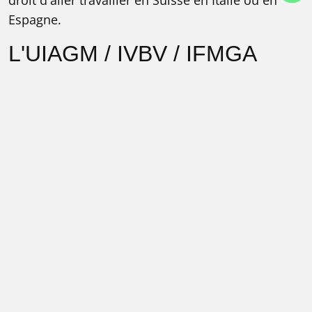
droit d'aller travailler en Suisse en Italie ou en
Espagne.
L'UIAGM / IVBV / IFMGA
c'est quoi ?
L'
UIAGM
U
nion
I
nternationale des
A
ssociations de
G
uides de
M
ontagne, est une association de droit
Suisse, regroupant des associations de guides de
montagne de plusieurs pays. Tous ces pays
reconnaissent une même plateforme pour la
formation de leurs guides. Aucun guide n'est
directement membre de l'UIAGM (même si un
numéro est attribué à chacun), c'est son
association de guides qui est membre de
l'UIAGM.
En Allemand, UIAGM c'est
IVBV
(
proncez