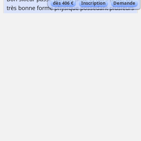
dès 406 €
Inscription
Demande
très bonne forme physique possédant plusieurs
expériences du ski de randonnée. Des passages
peuvent nécessiter l’emploi de matériel
d’alpinisme (crampons et piolet).
QUELLE EST LA QUALIFICATION DU GUIDE ?
Guide de haute montagne
| Maximum 6
personnes par guide.
Les guides de haute montagne Alta-Via sont
expérimentés et certifiés ENSA|UIAGM
QUEL EST LE TYPE D'HÉBERGEMENT ?
En dortoir de refuge de haute-montagne, sans
eau courante |
www.alta-via.fr/refuges