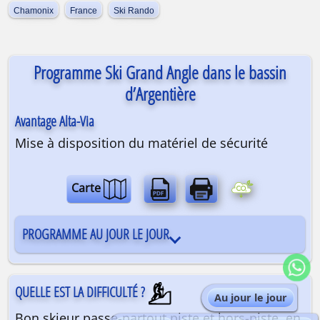
Chamonix
France
Ski Rando
Programme Ski Grand Angle dans le bassin
d’Argentière
Avantage Alta-Via
Mise à disposition du matériel de sécurité
Carte
PROGRAMME AU JOUR LE JOUR
QUELLE EST LA DIFFICULTÉ ?
Au jour le jour
Bon skieur passe-partout piste et hors-piste, en