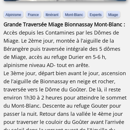
Alpinisme
France
Itinérant
Mont-Blanc
Experts
Miage
Grande Traversée Miage Bionnassay Mont-Blanc :
Accès depuis les Contamines par les Dômes de
Miage. Le 2ème jour, montée à l’aiguille de la
Bérangère puis traversée intégrale des 5 dômes
de Miage, accès au refuge Durier en 5-6 h,
alpinisme niveau AD- tout en arête.
Le 3ème jour, départ bien avant le jour, ascension
de l’aiguille de Bionnassay en neige et rocher,
traversée vers le Dôme du Goûter. De là, il reste
environ 1h30 à 2 heures pour atteindre le sommet
du Mont-Blanc. Descente au refuge Gouter pour
passer la nuit. Retour dans la vallée le 4ème jour
pour traverser le couloir du Goûter avant l’arrivée
Alpinisme | 4051m - 4810m | 4 jours
du soleil dans la versant ouest de l’Aiguille du