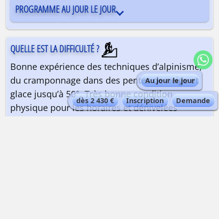
PROGRAMME AU JOUR LE JOUR
QUELLE EST LA DIFFICULTÉ ?
Bonne expérience des techniques d’alpinisme,
du cramponnage dans des pentes de neige et
Au jour le jour
glace jusqu’à 50°. Très bonne condition
dès 2 430 €
Inscription
Demande
physique pour les horaires et dénivelées
indiqués.
Préparez-vous physiquement
💪 avec Peak Data Training !
QUELLE EST LA QUALIFICATION DU GUIDE ?
Guide de haute montagne
| Maximum 2
personnes par guide.