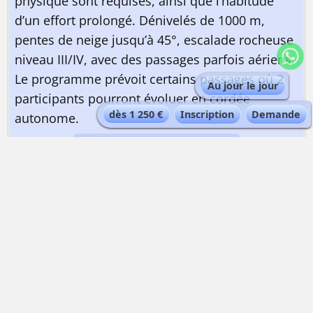
physique sont requises, ainsi que l’habitude
d’un effort prolongé. Dénivelés de 1000 m,
pentes de neige jusqu’à 45°, escalade rocheuse
niveau III/IV, avec des passages parfois aériens.
Le programme prévoit certains passages où 2
Au jour le jour
participants pourront évoluer en cordée
dès 1 250 €
Inscription
Demande
autonome.
Préparez-vous physiquement
💪 avec Peak Data Training !
QUELLE EST LA QUALIFICATION DU GUIDE ?
Guide de haute montagne
| Maximum 4
personnes par guide.
Les guides de haute montagne Alta-Via sont
expérimentés et certifiés ENSA|UIAGM