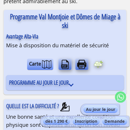
prêtent admirablement au ski.
Programme Val Montjoie et Dômes de Miage à
ski
Avantage Alta-Via
Mise à disposition du matériel de sécurité
Carte
PROGRAMME AU JOUR LE JOUR
QUELLE EST LA DIFFICULTÉ ?
Au jour le jour
Une bonne santé et une excellente condition
dès 1 290 €
Inscription
Demande
physique sont requises ainsi qu’un bon niveau