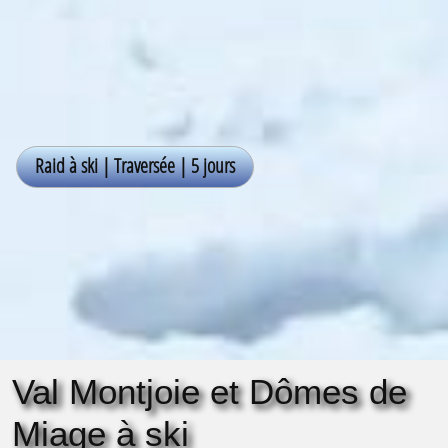
Val Montjoie et Dômes de
Miage à ski