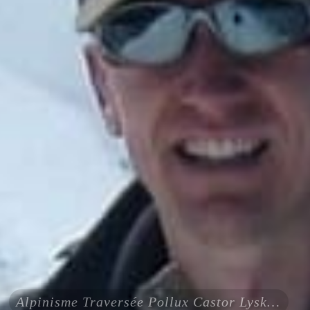
Alpinisme Traversée Pollux Castor Lyskamm Mont Rose 4 jours