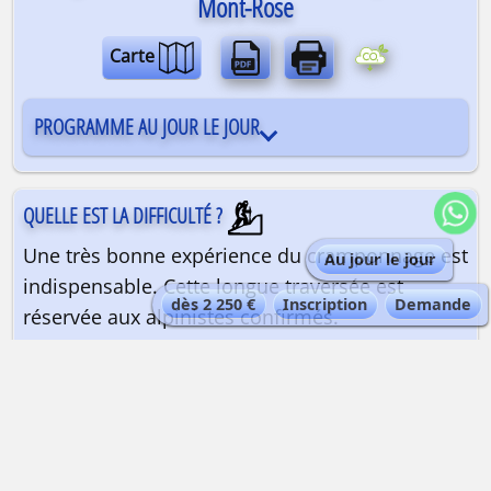
Mont-Rose
Carte
PROGRAMME AU JOUR LE JOUR
QUELLE EST LA DIFFICULTÉ ?
Une très bonne expérience du cramponnage est
Au jour le jour
indispensable. Cette longue traversée est
dès 2 250 €
Inscription
Demande
réservée aux alpinistes confirmés.
Préparez-vous physiquement
💪 avec Peak Data Training !
QUELLE EST LA QUALIFICATION DU GUIDE ?
Guide de haute montagne
| Maximum 1