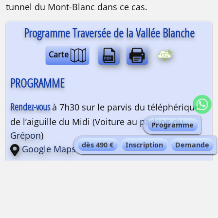
tunnel du Mont-Blanc dans ce cas.
Programme Traversée de la Vallée Blanche
Carte
PROGRAMME
Rendez-vous
à 7h30 sur le parvis du téléphérique
de l’aiguille du Midi (Voiture au
parking du
Programme
Grépon
)
dès 490 €
Inscription
Demande
Google Maps
Après la descente vertigineuse de l’arête de
l’aiguille du Midi, il s’agit d’une randonnée