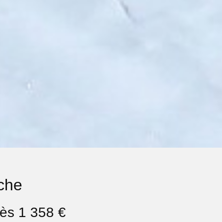
che
dès 1 358 €