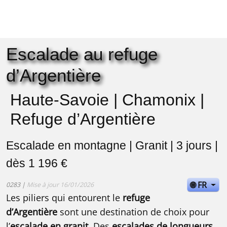
Escalade au refuge
d’Argentière
Haute-Savoie | Chamonix |
Refuge d’Argentière
Escalade en montagne | Granit | 3 jours |
dès 1 196 €
🌐 FR
0283 |
Mise à jour 16/01/2026
Les piliers qui entourent le
refuge
d’Argentière
sont une destination de choix pour
l’
escalade en granit
. Des
escalades de longueurs