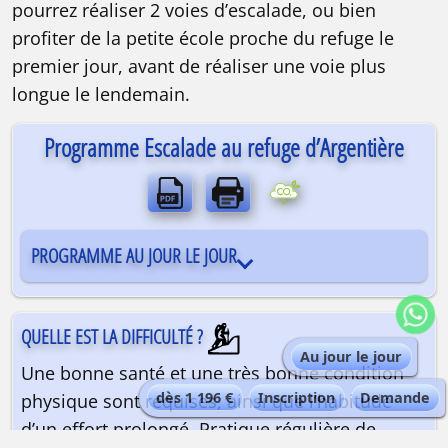
pourrez réaliser 2 voies d’escalade, ou bien
profiter de la petite école proche du refuge le
premier jour, avant de réaliser une voie plus
longue le lendemain.
Programme Escalade au refuge d’Argentière
PROGRAMME AU JOUR LE JOUR
QUELLE EST LA DIFFICULTÉ ?
Au jour le jour
Une bonne santé et une très bonne condition
dès 1 196 €
Inscription
Demande
physique sont requises, ainsi que l’habitude
d’un effort prolongé. Pratique régulière de