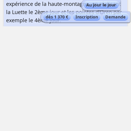
expérience de la haute-montagne, en réalisant
Au jour le jour
la Luette le 2ème jour et les pointes d’Oren par
dès 1 370 €
Inscription
Demande
exemple le 4ème jour.
Préparez-vous physiquement
💪 avec Peak Data Training !
QUELLE EST LA QUALIFICATION DU GUIDE ?
Guide de haute montagne
| Maximum 3
personnes par guide personnes par guide avec
l’option de la Luette le J2 et Pointes d’Oren le J4
| Maximum 3 personnes par guide pour
l’option Mont-Blanc de Cheilon le J2 et Evêque
le J4.
Les guides de haute montagne Alta-Via sont
expérimentés et certifiés ENSA|UIAGM