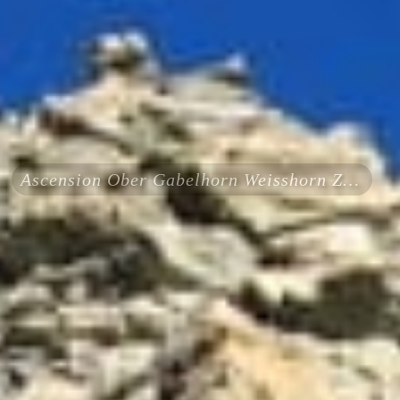
Ascension Ober Gabelhorn Weisshorn Zinalrothorn