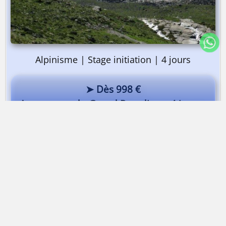
Alpinisme | Stage initiation | 4 jours
➤ Dès 998 €
Au sommet du Grand Paradis en 4 jours
Des 4000 à Zermatt | Castor et Pollux
Dès 1 185 €