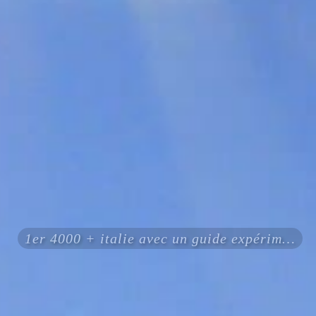
1er 4000 + italie avec un guide expérimenté certifié ENSA UIAGM