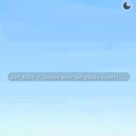
1er 4000 + suisse avec un guide expérimenté certifié ENSA UIAGM