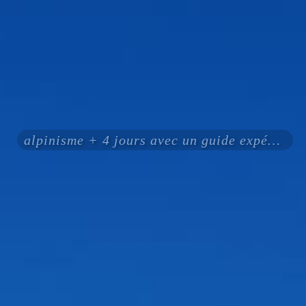
alpinisme + 4 jours avec un guide expérimenté certifié ENSA UIAGM