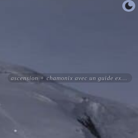
ascension + chamonix avec un guide expérimenté certifié ENSA UIAGM