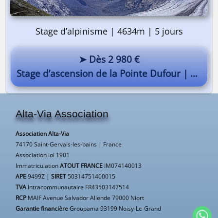
Stage d’alpinisme | 4634m | 5 jours
➤ Dès 2 980 €
Stage d’ascension de la Pointe Dufour | Mont-Rose
Alta-Via Association
Association Alta-Via
74170 Saint-Gervais-les-bains | France
Association loi 1901
Immatriculation
ATOUT FRANCE
IM074140013
APE
9499Z |
SIRET
50314751400015
TVA
Intracommunautaire FR43503147514
RCP
MAIF Avenue Salvador Allende 79000 Niort
Garantie financière
Groupama 93199 Noisy-Le-Grand