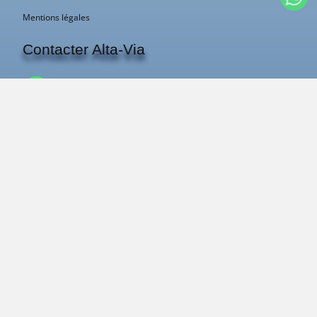
Mentions légales
Contacter Alta-Via
contact@alta-via.fr
+33 483 43 40 11
Pierre
ou
Jean-Jacques
vous répondent.
Qui nous sommes ?
Les guides Alta-Via