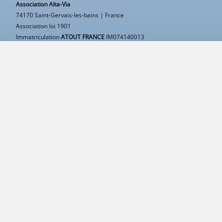
Association Alta-Via
74170 Saint-Gervais-les-bains | France
Association loi 1901
Immatriculation
ATOUT FRANCE
IM074140013
APE
9499Z |
SIRET
50314751400015
TVA
Intracommunautaire FR43503147514
RCP
MAIF Avenue Salvador Allende 79000 Niort
Garantie financière
Groupama 93199 Noisy-Le-Grand
Mentions légales
Contacter Alta-Via
contact@alta-via.fr
+33 483 43 40 11