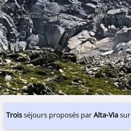
escalade + aiguilles avec un guide expé
Trois
séjours proposés par
Alta-Via
sur