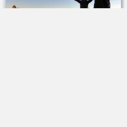
Stage Alpinisme Escalade | 4 jours
➤ Dès 1 770 €
Stage Alpinisme à Chamonix
Alta-Via Association
Association Alta-Via
74170 Saint-Gervais-les-bains | France
Association loi 1901
Immatriculation
ATOUT FRANCE
IM074140013