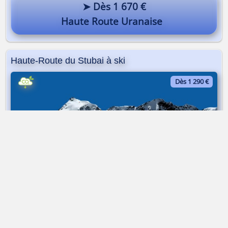
➤ Dès 1 670 €
Haute Route Uranaise
Haute-Route du Stubai à ski
Dès 1 290 €
Raid à ski | Traversée | 5 jours
➤ Dès 1 290 €