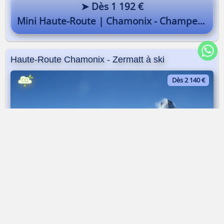
➤ Dès 1 192 €
Mini Haute-Route | Chamonix - Champex
Haute-Route Chamonix - Zermatt à ski
Dès 2 140 €
Raid à ski | Traversée | 7 jours
➤ Dès 2 140 €