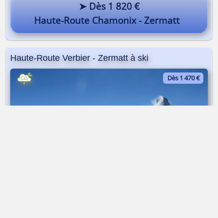
➤ Dès 1 820 €
Haute-Route Chamonix - Zermatt
Haute-Route Verbier - Zermatt à ski
Dès 1 470 €
Raid à ski | Traversée | 5 jours
➤ Dès 1 470 €