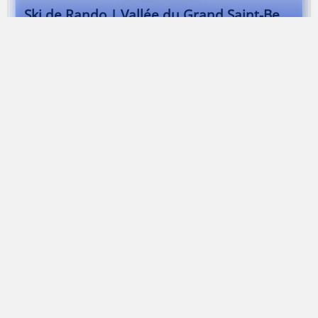
Ski de Rando | Vallée du Grand Saint-Bernard
Alta-Via Association
Association Alta-Via
74170 Saint-Gervais-les-bains | France
Association loi 1901
Immatriculation
ATOUT FRANCE
IM074140013
APE
9499Z |
SIRET
50314751400015
TVA
Intracommunautaire FR43503147514
RCP
MAIF Avenue Salvador Allende 79000 Niort
Garantie financière
Groupama 93199 Noisy-Le-Grand
Mentions légales
Contacter Alta-Via