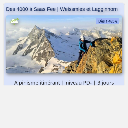
Des 4000 à Saas Fee | Weissmies et Lagginhorn
Dès 1 485 €
Alpinisme itinérant | niveau PD- | 3 jours
➤ Dès 1 485 €
Des 4000 à Saas Fee | Weissmies et Lagginhorn