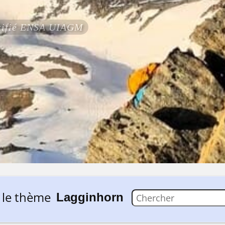
rtifié ENSA UIAGM
 le thème
Lagginhorn