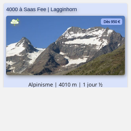
4000 à Saas Fee | Lagginhorn
Dès 950 €
Alpinisme | 4010 m | 1 jour ½
➤ Dès 950 €
4000 à Saas Fee | Lagginhorn