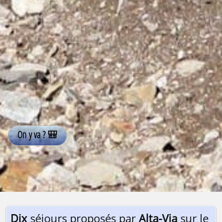
Dix
séjours proposés par
Alta-Via
sur le