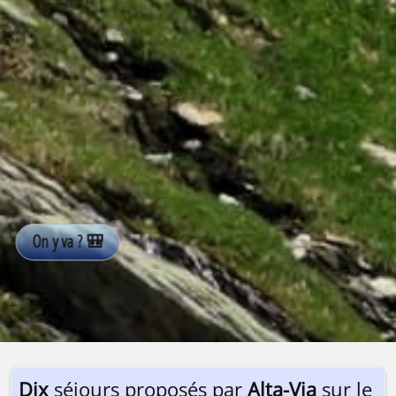
Dix
séjours proposés par
Alta-Via
sur le