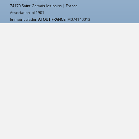
74170 Saint-Gervais-les-bains | France
Association loi 1901
Immatriculation
ATOUT FRANCE
IM074140013
APE
9499Z |
SIRET
50314751400015
TVA
Intracommunautaire FR43503147514
RCP
MAIF Avenue Salvador Allende 79000 Niort
Garantie financière
Groupama 93199 Noisy-Le-Grand
Mentions légales
Contacter Alta-Via
contact@alta-via.fr
+33 483 43 40 11
Pierre
ou
Jean-Jacques
vous répondent.