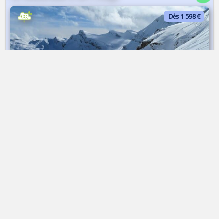
Dès 1 598 €
Raid à ski | 5 jours | en étoile | Hôtel de montagne
➤ Dès 1 598 €
Le Wildstrubel à ski | Lodge
Haute-Route du Stubai à ski