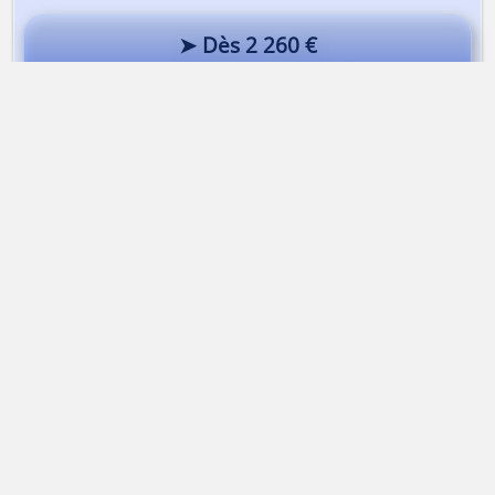
➤ Dès 2 260 €
Haute-Route à ski | Saas-Fee - Zermatt - Chamonix
Alta-Via Association
Association Alta-Via
74170 Saint-Gervais-les-bains | France
Association loi 1901
Immatriculation
ATOUT FRANCE
IM074140013
APE
9499Z |
SIRET
50314751400015
TVA
Intracommunautaire FR43503147514
RCP
MAIF Avenue Salvador Allende 79000 Niort
Garantie financière
Groupama 93199 Noisy-Le-Grand
Mentions légales
Contacter Alta-Via