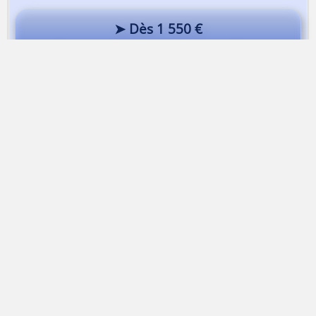
➤ Dès 1 550 €
Ötztal | Raid à ski au Pays d’Ötzi
Alta-Via Association
Association Alta-Via
74170 Saint-Gervais-les-bains | France
Association loi 1901
Immatriculation
ATOUT FRANCE
IM074140013
APE
9499Z |
SIRET
50314751400015
TVA
Intracommunautaire FR43503147514
RCP
MAIF Avenue Salvador Allende 79000 Niort
Garantie financière
Groupama 93199 Noisy-Le-Grand
Mentions légales
Contacter Alta-Via