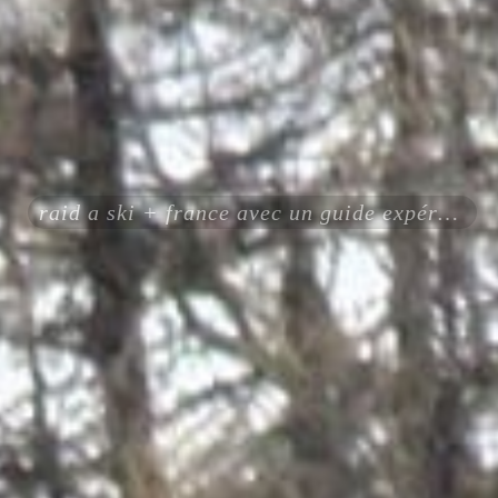
raid a ski + france avec un guide expérimenté certifié ENSA UIAGM