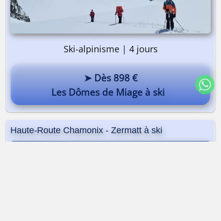
Ski-alpinisme | 4 jours
➤ Dès 898 €
Les Dômes de Miage à ski
Haute-Route Chamonix - Zermatt à ski
Dès 2 140 €