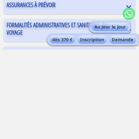
ASSURANCES À PRÉVOIR
FORMALITÉS ADMINISTRATIVES ET SANITAIRES DU
Au jour le jour
VOYAGE
dès 370 €
Inscription
Demande
Deux
séjours proposés par
Alta-Via
sur le
thème
Refuges + Italie
Refuge Monzino - Mont-Blanc
Dès 370 €