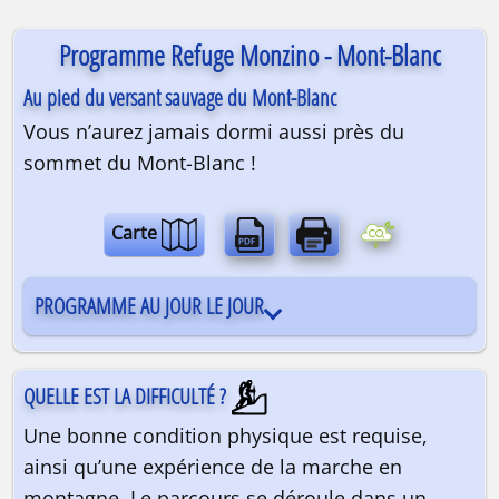
Programme Refuge Monzino - Mont-Blanc
Au pied du versant sauvage du Mont-Blanc
Vous n’aurez jamais dormi aussi près du
sommet du Mont-Blanc !
Carte
Randonnée alpine Via Ferrata | refuge | 2
PROGRAMME AU JOUR LE JOUR
QUELLE EST LA DIFFICULTÉ ?
Une bonne condition physique est requise,
ainsi qu’une expérience de la marche en
montagne. Le parcours se déroule dans un