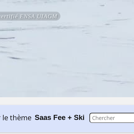
 certifié ENSA UIAGM
 le thème
Saas Fee + Ski