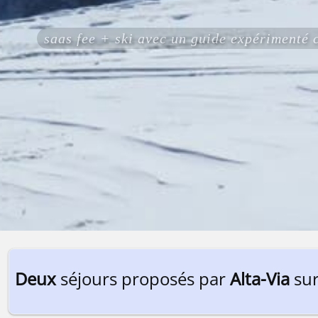
saas fee + ski avec un guide expérimenté
Deux
séjours proposés par
Alta-Via
sur