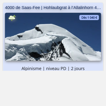
4000 de Saas-Fee | Hohlaubgrat à l’Allalinhorn 4027m
Dès 1 040 €
Alpinisme | niveau PD | 2 jours
➤ Dès 1 040 €
4000 de Saas-Fee | Hohlaubgrat à l’Allalinhorn 4027m