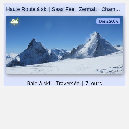
Haute-Route à ski | Saas-Fee - Zermatt - Chamonix
Dès 2 260 €
Raid à ski | Traversée | 7 jours
➤ Dès 2 260 €
Haute-Route à ski | Saas-Fee - Zermatt - Chamonix