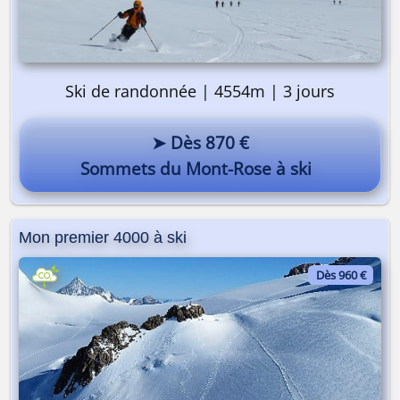
Ski de randonnée | 4554m | 3 jours
➤ Dès 870 €
Sommets du Mont-Rose à ski
On y va ? 🎒
Mon premier 4000 à ski
Dès 960 €