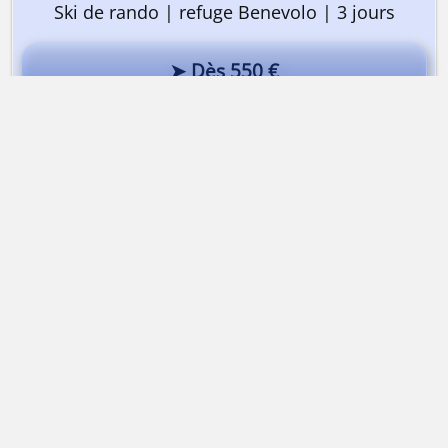
Ski de rando | refuge Benevolo | 3 jours
➤ Dès 550 €
Ski de rando dans le Val de Rhêmes
Alta-Via Association
Association Alta-Via
74170 Saint-Gervais-les-bains | France
Association loi 1901
Immatriculation
ATOUT FRANCE
IM074140013
APE
9499Z |
SIRET
50314751400015
TVA
Intracommunautaire FR43503147514
RCP
MAIF Avenue Salvador Allende 79000 Niort
Garantie financière
Groupama 93199 Noisy-Le-Grand
Mentions légales