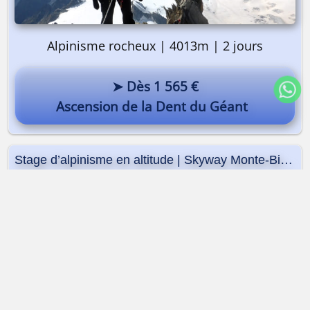
Alpinisme rocheux | 4013m | 2 jours
➤ Dès 1 565 €
Ascension de la Dent du Géant
Stage d’alpinisme en altitude | Skyway Monte-Bianco
Dès 820 €