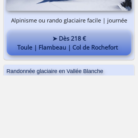
Alpinisme ou rando glaciaire facile | journée
➤ Dès 218 €
Toule | Flambeau | Col de Rochefort
Randonnée glaciaire en Vallée Blanche
Dès 595 €