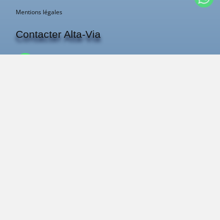
Mentions légales
Contacter Alta-Via
contact@alta-via.fr
+33 483 43 40 11
Pierre
ou
Jean-Jacques
vous répondent.
Qui nous sommes ?
Les guides Alta-Via