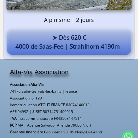
Alpinisme | 2 jours
➤ Dès 620 €
4000 de Saas-Fee | Strahlhorn 4190m
Alta-Via Association
Association Alta-Via
74170 Saint-Gervais-les-bains | France
Association loi 1901
Immatriculation
ATOUT FRANCE
IM074140013
APE
9499Z |
SIRET
50314751400015
TVA
Intracommunautaire FR43503147514
RCP
MAIF Avenue Salvador Allende 79000 Niort
Garantie financière
Groupama 93199 Noisy-Le-Grand